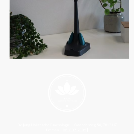
De Jong Holistische Psychologie | Waanderweg 50, 7812 HZ
Emmen |
06-38712382
|