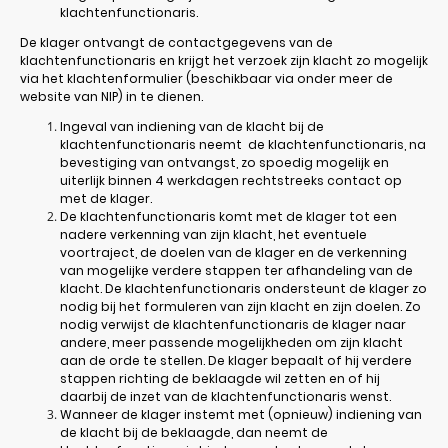
klachtenfunctionaris.
De klager ontvangt de contactgegevens van de
klachtenfunctionaris en krijgt het verzoek zijn klacht zo mogelijk
via het klachtenformulier (beschikbaar via onder meer de
website van NIP) in te dienen.
Ingeval van indiening van de klacht bij de
klachtenfunctionaris neemt de klachtenfunctionaris, na
bevestiging van ontvangst, zo spoedig mogelijk en
uiterlijk binnen 4 werkdagen rechtstreeks contact op
met de klager.
De klachtenfunctionaris komt met de klager tot een
nadere verkenning van zijn klacht, het eventuele
voortraject, de doelen van de klager en de verkenning
van mogelijke verdere stappen ter afhandeling van de
klacht. De klachtenfunctionaris ondersteunt de klager zo
nodig bij het formuleren van zijn klacht en zijn doelen. Zo
nodig verwijst de klachtenfunctionaris de klager naar
andere, meer passende mogelijkheden om zijn klacht
aan de orde te stellen. De klager bepaalt of hij verdere
stappen richting de beklaagde wil zetten en of hij
daarbij de inzet van de klachtenfunctionaris wenst.
Wanneer de klager instemt met (opnieuw) indiening van
de klacht bij de beklaagde, dan neemt de