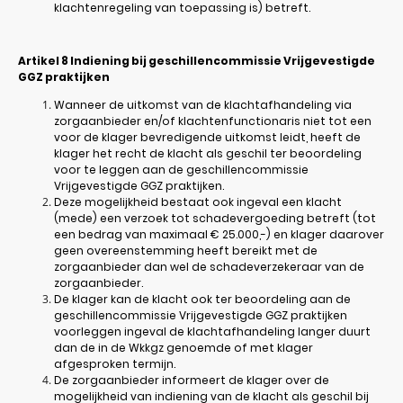
klachtenregeling van toepassing is) betreft.
Artikel 8
Indiening bij geschillencommissie Vrijgevestigde
GGZ praktijken
Wanneer de uitkomst van de klachtafhandeling via
zorgaanbieder en/of klachtenfunctionaris niet tot een
voor de klager bevredigende uitkomst leidt, heeft de
klager het recht de klacht als geschil ter beoordeling
voor te leggen aan de geschillencommissie
Vrijgevestigde GGZ praktijken.
Deze mogelijkheid bestaat ook ingeval een klacht
(mede) een verzoek tot schadevergoeding betreft (tot
een bedrag van maximaal € 25.000,-) en klager daarover
geen overeenstemming heeft bereikt met de
zorgaanbieder dan wel de schadeverzekeraar van de
zorgaanbieder.
De klager kan de klacht ook ter beoordeling aan de
geschillencommissie Vrijgevestigde GGZ praktijken
voorleggen ingeval de klachtafhandeling langer duurt
dan de in de Wkkgz genoemde of met klager
afgesproken termijn.
De zorgaanbieder informeert de klager over de
mogelijkheid van indiening van de klacht als geschil bij