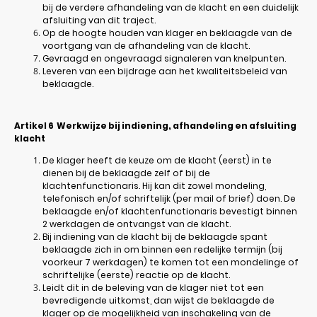
bij de verdere afhandeling van de klacht en een duidelijk
afsluiting van dit traject.
Op de hoogte houden van klager en beklaagde van de
voortgang van de afhandeling van de klacht.
Gevraagd en ongevraagd signaleren van knelpunten.
Leveren van een bijdrage aan het kwaliteitsbeleid van
beklaagde.
Artikel 6
Werkwijze bij indiening, afhandeling en afsluiting
klacht
De klager heeft de keuze om de klacht (eerst) in te
dienen bij de beklaagde zelf of bij de
klachtenfunctionaris. Hij kan dit zowel mondeling,
telefonisch en/of schriftelijk (per mail of brief) doen. De
beklaagde en/of klachtenfunctionaris bevestigt binnen
2 werkdagen de ontvangst van de klacht.
Bij indiening van de klacht bij de beklaagde spant
beklaagde zich in om binnen een redelijke termijn (bij
voorkeur 7 werkdagen) te komen tot een mondelinge of
schriftelijke (eerste) reactie op de klacht.
Leidt dit in de beleving van de klager niet tot een
bevredigende uitkomst, dan wijst de beklaagde de
klager op de mogelijkheid van inschakeling van de