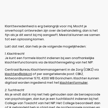
Klanttevredenheid is erg belangrijk voor mij. Mocht je
onverhoopt ontevreden zijn over de behandeling, dan is het
fijn als je dit eerst bij mij aangeeft. Meestal kunnen we samen
tot een oplossing komen.
Lukt dat niet, dan heb je de volgende mogelijkheden:
1. Klachtrecht
Je kunt een formele klacht indienen bij een onafhankelijke
klachten­functionaris via de klachtenregeling van het NIP:
Centraal Bureau Klachtenmanagement in de Zorg (CBKZ)
via
klachten@cbkz.nl
of per aangetekende post: CBKZ,
Antwoordnummer 570, 4200 WB Gorinchem. Klachten kunnen
digitaal worden ingediend met het
klachtenformulier
.
2. Tuchtrecht
Als je vindt dat ik mij niet heb gehouden aan de beroepscode
van psychologen, dan kun je een tuchtklacht indienen bij het
College van Toezicht van het NIP. Het College beoordeelt dan
of ik gehandeld heb in strijd met de professionele normen en