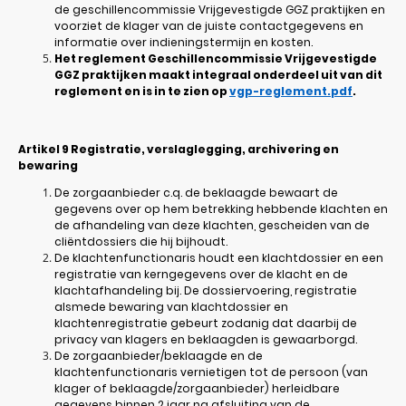
de geschillencommissie Vrijgevestigde GGZ praktijken en
voorziet de klager van de juiste contactgegevens en
informatie over indieningstermijn en kosten.
Het reglement Geschillencommissie Vrijgevestigde
GGZ praktijken maakt integraal onderdeel uit van dit
reglement en is in te zien op
vgp-reglement.pdf
.
Artikel 9
Registratie, verslaglegging, archivering en
bewaring
De zorgaanbieder c.q. de beklaagde bewaart de
gegevens over op hem betrekking hebbende klachten en
de afhandeling van deze klachten, gescheiden van de
cliëntdossiers die hij bijhoudt.
De klachtenfunctionaris houdt een klachtdossier en een
registratie van kerngegevens over de klacht en de
klachtafhandeling bij. De dossiervoering, registratie
alsmede bewaring van klachtdossier en
klachtenregistratie gebeurt zodanig dat daarbij de
privacy van klagers en beklaagden is gewaarborgd.
De zorgaanbieder/beklaagde en de
klachtenfunctionaris vernietigen tot de persoon (van
klager of beklaagde/zorgaanbieder) herleidbare
gegevens binnen 2 jaar na afsluiting van de