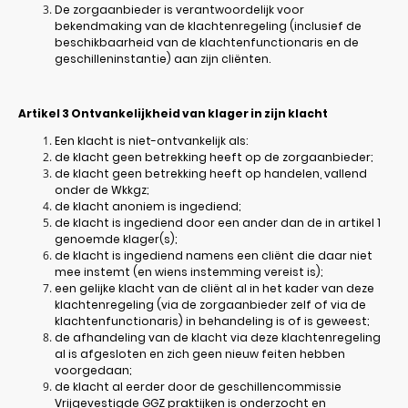
De zorgaanbieder is verantwoordelijk voor
bekendmaking van de klachtenregeling (inclusief de
beschikbaarheid van de klachtenfunctionaris en de
geschilleninstantie) aan zijn cliënten.
Artikel 3
Ontvankelijkheid van klager in zijn klacht
Een klacht is niet-ontvankelijk als:
de klacht geen betrekking heeft op de zorgaanbieder;
de klacht geen betrekking heeft op handelen, vallend
onder de Wkkgz;
de klacht anoniem is ingediend;
de klacht is ingediend door een ander dan de in artikel 1
genoemde klager(s);
de klacht is ingediend namens een cliënt die daar niet
mee instemt (en wiens instemming vereist is);
een gelijke klacht van de cliënt al in het kader van deze
klachtenregeling (via de zorgaanbieder zelf of via de
klachtenfunctionaris) in behandeling is of is geweest;
de afhandeling van de klacht via deze klachtenregeling
al is afgesloten en zich geen nieuw feiten hebben
voorgedaan;
de klacht al eerder door de geschillencommissie
Vrijgevestigde GGZ praktijken is onderzocht en