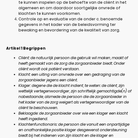
te kunnen inspelen op de behoefte van de cliënt in het
algemeen en om daardoor soortgelijke onvrede of
klachten te kunnen voorkomen.
Controle op en evaluatie van de onder c. benoemde
gegevens in het kader van de beleidsvorming ter
bewaking en bevordering van de kwaliteit van zorg.
Artikel 1
Begrippen
Cliënt: de natuurlijk persoon die gebruik wil maken, maakt of
heeft gemaakt van de zorg die zorgaanbieder biedt. Onder
cliënt wordt ook patiënt verstaan.
Klacht: een uiting van onvrede over een gedraging van de
zorgaanbieder jegens een cliënt.
Klager: degene die de klacht indient, te weten: de cliënt, zijn
wettelijk vertegenwoordiger, zijn schriftelijk gemachtigde(n) of
nabestaande, alsmede de persoon die de zorgaanbieder in
het kader van de zorg weigert als vertegenwoordiger van de
cliënt te beschouwen.
Beklaagde: de zorgaanbieder over wie een klager een klacht
heeft ingediend.
Klachtenfunctionaris: de persoon die vanuit een onpartijdige
en onafhankelijke positie klager desgewenst ondersteuning
biedt bij het indienen van zijn klacht en die klager en