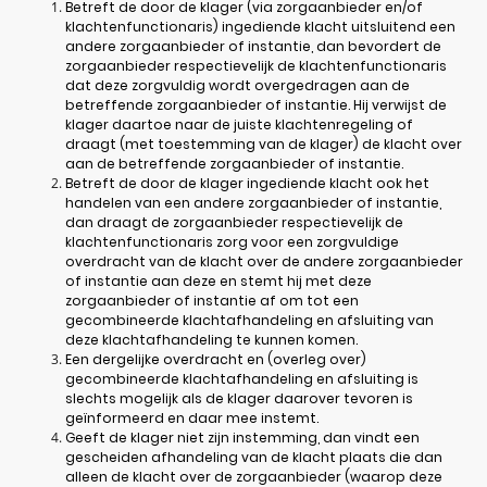
Betreft de door de klager (via zorgaanbieder en/of
klachtenfunctionaris) ingediende klacht uitsluitend een
andere zorgaanbieder of instantie, dan bevordert de
zorgaanbieder respectievelijk de klachtenfunctionaris
dat deze zorgvuldig wordt overgedragen aan de
betreffende zorgaanbieder of instantie. Hij verwijst de
klager daartoe naar de juiste klachtenregeling of
draagt (met toestemming van de klager) de klacht over
aan de betreffende zorgaanbieder of instantie.
Betreft de door de klager ingediende klacht ook het
handelen van een andere zorgaanbieder of instantie,
dan draagt de zorgaanbieder respectievelijk de
klachtenfunctionaris zorg voor een zorgvuldige
overdracht van de klacht over de andere zorgaanbieder
of instantie aan deze en stemt hij met deze
zorgaanbieder of instantie af om tot een
gecombineerde klachtafhandeling en afsluiting van
deze klachtafhandeling te kunnen komen.
Een dergelijke overdracht en (overleg over)
gecombineerde klachtafhandeling en afsluiting is
slechts mogelijk als de klager daarover tevoren is
geïnformeerd en daar mee instemt.
Geeft de klager niet zijn instemming, dan vindt een
gescheiden afhandeling van de klacht plaats die dan
alleen de klacht over de zorgaanbieder (waarop deze