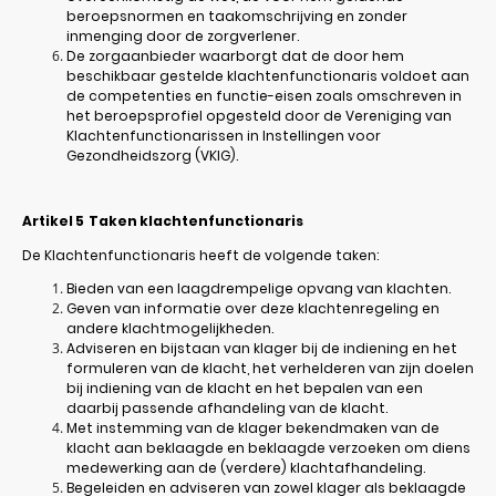
beroepsnormen en taakomschrijving en zonder
inmenging door de zorgverlener.
De zorgaanbieder waarborgt dat de door hem
beschikbaar gestelde klachtenfunctionaris voldoet aan
de competenties en functie-eisen zoals omschreven in
het beroepsprofiel opgesteld door de Vereniging van
Klachtenfunctionarissen in Instellingen voor
Gezondheidszorg (VKIG).
Artikel 5
Taken klachtenfunctionaris
De Klachtenfunctionaris heeft de volgende taken:
Bieden van een laagdrempelige opvang van klachten.
Geven van informatie over deze klachtenregeling en
andere klachtmogelijkheden.
Adviseren en bijstaan van klager bij de indiening en het
formuleren van de klacht, het verhelderen van zijn doelen
bij indiening van de klacht en het bepalen van een
daarbij passende afhandeling van de klacht.
Met instemming van de klager bekendmaken van de
klacht aan beklaagde en beklaagde verzoeken om diens
medewerking aan de (verdere) klachtafhandeling.
Begeleiden en adviseren van zowel klager als beklaagde