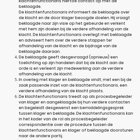
klachtenfunctionaris hiertoe contact op met de
beklaagde.
De klachtenfunctionaris informeert de beklaagde over
de klacht en de door klager beoogde doelen. Hij vraagt
beklaagde naar zijn visie op het gebeurde en verkent
met hem zijn doelen bij de verdere afhandeling van de
klacht. De klachtenfunctionaris overlegt met beklaagde
en adviseert hem over de verdere stappen ter
afhandeling van de klacht en de bijdrage van de
beklaagde daaraan.
De beklaagde geeft desgevraagd (opnieuw) een
toelichting op zijn handelen dat bij de klacht aan de
orde is en verleent zijn medewerking aan de verdere
afhandeling van de klacht.
In overleg met klager en beklaagde vindt, met een bij de
zaak passende inzet van de klachtenfunctionaris, een
verdere afhandeling van de klacht plaats.
De klachtenfunctionaris treedt op als procesbegeleider
van klager en aangeklaagde bij hun verdere contacten
en begeleidt desgewenst een bemiddelingsgesprek
tussen klager en beklaagde. De klachtenfunctionaris kan
in het kader van de rol als procesbegeleider
correspondentie over de procedure tussen de
klachtenfunctionaris en klager of beklaagde doorsturen
naar de andere partij.